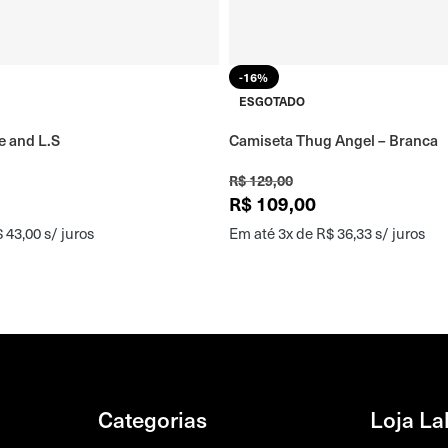
-16%
ESGOTADO
e and L.S
Camiseta Thug Angel – Branca
R$
129,00
R$
109,00
$
43,00
s/ juros
Em até 3x de
R$
36,33
s/ juros
Categorias
Loja La