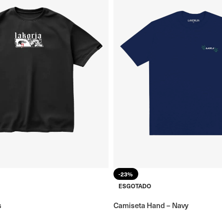
-23%
ESGOTADO
s
Camiseta Hand – Navy