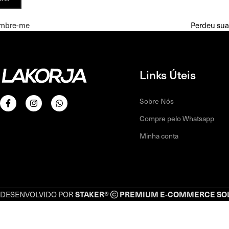
mbre-me
Perdeu sua
Links Úteis
Sobre Nós
Compre pelo Whatsapp
Minha conta
STAKER®
PREMIUM E-COMMERCE SO
DESENVOLVIDO POR