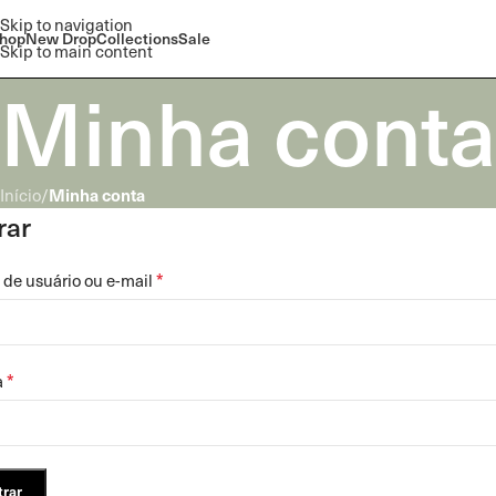
Skip to navigation
hop
New Drop
Collections
Sale
Skip to main content
Minha conta
Minha conta
Início
/
rar
*
de usuário ou e-mail
*
a
trar