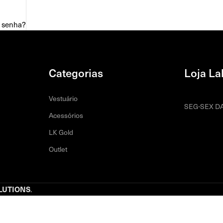
 senha?
Categorias
Loja La
Vestuário
SEG-SEX DA
Acessórios
LK Gold
Outlet
LUTIONS
.