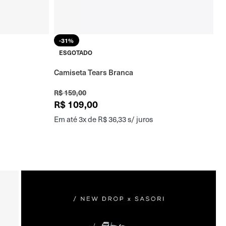
-31%
ESGOTADO
Camiseta Tears Branca
Ca
R$
159,00
R
R$
109,00
R
Em até 3x de
R$
36,33
s/ juros
Em