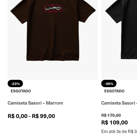
-23%
-39%
ESGOTADO
ESGOTADO
Camiseta Sasori – Marrom
Camiseta Sasori 
R$
0,00
-
R$
99,00
R$
179,00
R$
109,00
Em até 3x de
R$
3