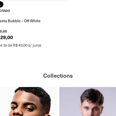
%
OTADO
eta Bubble – Off White
9,00
29,00
é 3x de
R$
43,00
s/ juros
Collections