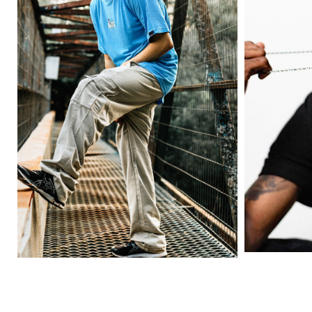
Puff
New Drop