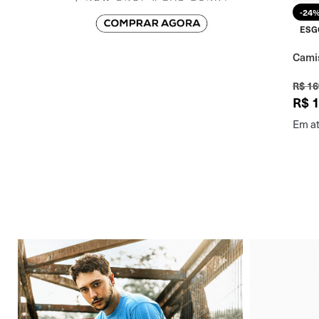
-24
ESG
Camis
R$
16
R$
1
Em at