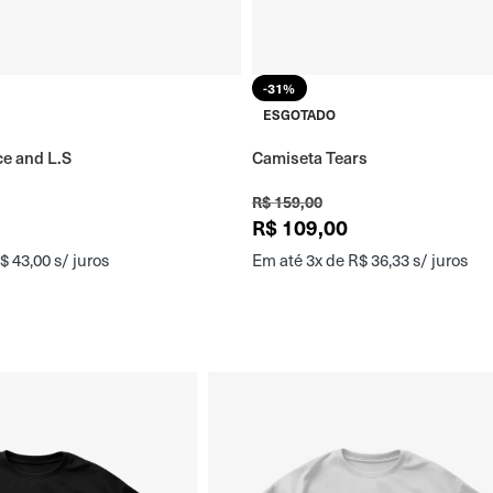
-31%
ESGOTADO
e and L.S
Camiseta Tears
R$
159,00
R$
109,00
$
43,00
s/ juros
Em até 3x de
R$
36,33
s/ juros