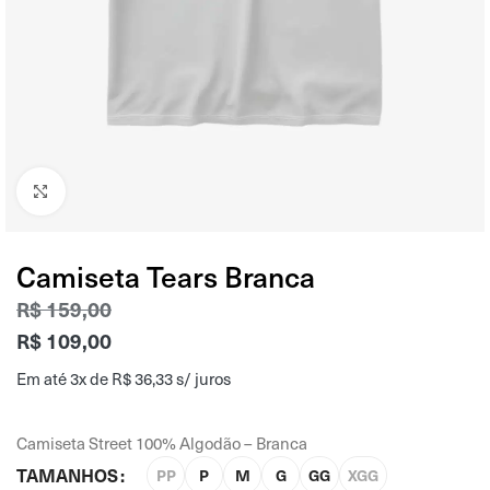
Clique para ampliar
Camiseta Tears Branca
R$
159,00
R$
109,00
Em até 3x de
R$
36,33
s/ juros
Camiseta Street 100% Algodão – Branca
TAMANHOS
PP
P
M
G
GG
XGG