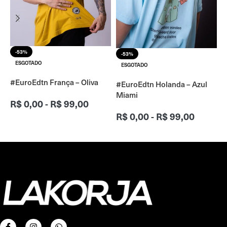
#
-53%
-53%
ESGOTADO
ESGOTADO
#EuroEdtn França – Oliva
#EuroEdtn Holanda – Azul
Miami
R$
0,00
-
R$
99,00
R$
0,00
-
R$
99,00