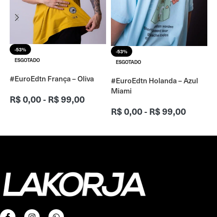
#
-53%
-53%
ESGOTADO
ESGOTADO
#EuroEdtn França – Oliva
#EuroEdtn Holanda – Azul
Miami
R$
0,00
-
R$
99,00
R$
0,00
-
R$
99,00