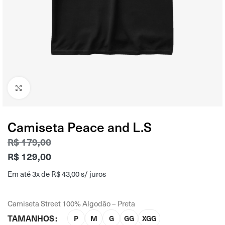
Clique para ampliar
Camiseta Peace and L.S
R$
179,00
R$
129,00
Em até 3x de
R$
43,00
s/ juros
Camiseta Street 100% Algodão – Preta
TAMANHOS
P
M
G
GG
XGG