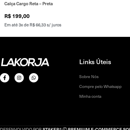
Calça Cargo Reta – Preta
R$
199,00
Em até 3x de
R$
66,33
s/ juros
Links Úteis
Sobre Nós
Compre pelo Whatsapp
Minha conta
STAKER®
PREMIUM E-COMMERCE SO
DESENVOLVIDO POR