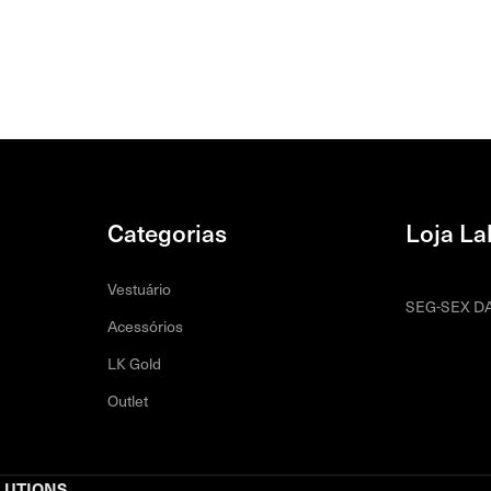
Categorias
Loja La
Vestuário
SEG-SEX DA
Acessórios
LK Gold
Outlet
LUTIONS
.