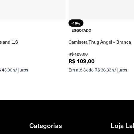
-16%
ESGOTADO
e and L.S
Camiseta Thug Angel – Branca
R$
129,00
R$
109,00
$
43,00
s/ juros
Em até 3x de
R$
36,33
s/ juros
Categorias
Loja La