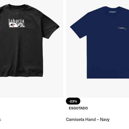
-23%
ESGOTADO
s
Camiseta Hand – Navy