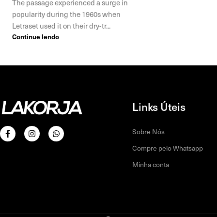
The passage experienced a surge in
popularity during the 1960s when
Letraset used it on their dry-tr...
Continue lendo
Links Úteis
Sobre Nós
Compre pelo Whatsapp
Minha conta