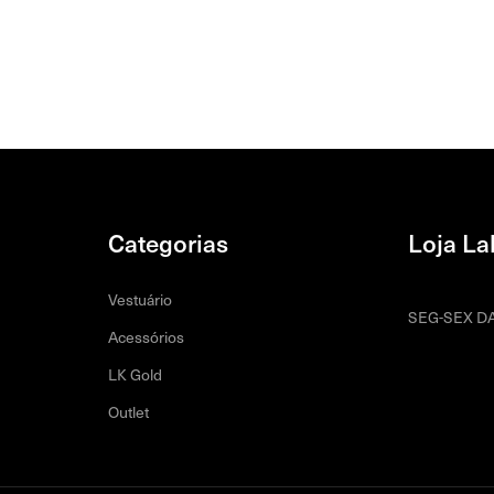
Categorias
Loja La
Vestuário
SEG-SEX DA
Acessórios
LK Gold
Outlet