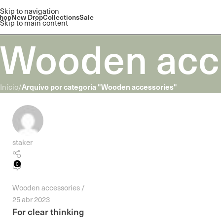
Skip to navigation
hop
New Drop
Collections
Sale
Skip to main content
Wooden acc
Arquivo por categoria "Wooden accessories"
Início
/
staker
0
Wooden accessories
25 abr 2023
For clear thinking